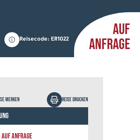
AUF
ANFRAGE
Reisecode: ER1022
ISE MERKEN
REISE DRUCKEN
ung
S AUF ANFRAGE