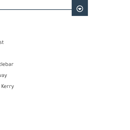
st
tlebar
way
 Kerry