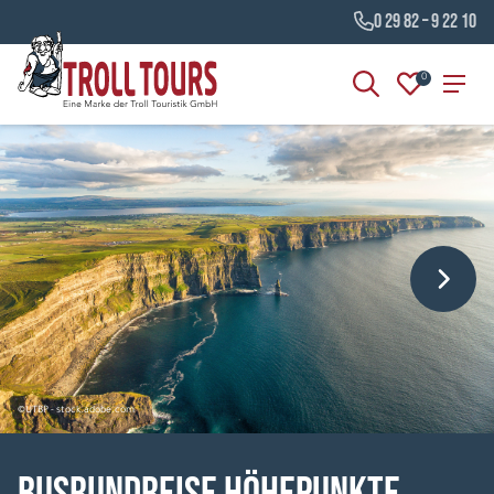
0 29 82 – 9 22 10
0
©UTBP - stock.adobe.com