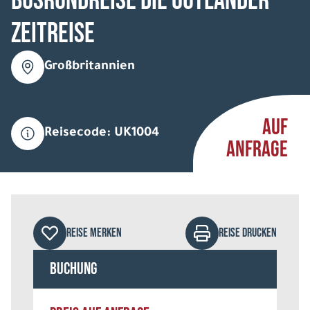
Busrundreise Die Outländer
Zeitreise
Großbritannien
AUF
Reisecode: UK1004
ANFRAGE
REISE MERKEN
REISE DRUCKEN
Buchung