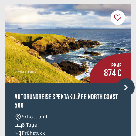
P.P. AB
874 €
© PHB.cz - Fotolia
Autorundreise Spektakuläre North Coast
500
Schottland
8 Tage
Frühstück