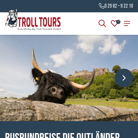
0 29 82 – 9 22 10
0
©binner - stock.adobe.com