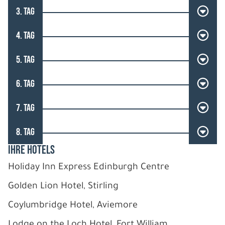
3. TAG
4. TAG
5. TAG
6. TAG
7. TAG
8. TAG
IHRE HOTELS
Holiday Inn Express Edinburgh Centre
Golden Lion Hotel, Stirling
Coylumbridge Hotel, Aviemore
Lodge on the Loch Hotel, Fort William