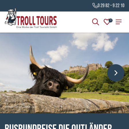
0 29 82 – 9 22 10
0
©binner - stock.adobe.com