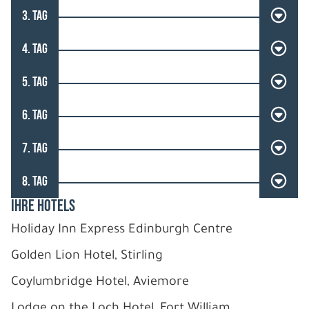
3. TAG
4. TAG
5. TAG
6. TAG
7. TAG
8. TAG
IHRE HOTELS
Holiday Inn Express Edinburgh Centre
Golden Lion Hotel, Stirling
Coylumbridge Hotel, Aviemore
Lodge on the Loch Hotel, Fort William