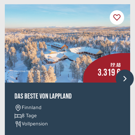
P.P. AB
3.319 €
Harriniva Hotels & Safaris
Das Beste von Lappland
Finnland
8 Tage
Vollpension