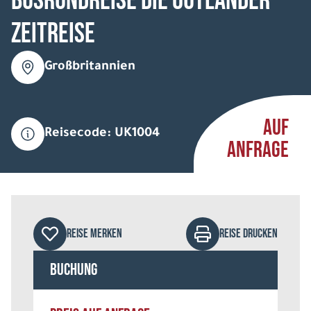
Busrundreise Die Outländer
Zeitreise
Großbritannien
AUF
Reisecode: UK1004
ANFRAGE
REISE MERKEN
REISE DRUCKEN
Buchung