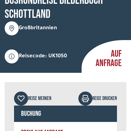
Busrundreise Bilderbuch
Schottland
Großbritannien
AUF
Reisecode: UK1050
ANFRAGE
REISE MERKEN
REISE DRUCKEN
Buchung