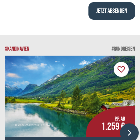
SKANDINAVIEN
#RUNDREISEN
P.P. AB
1.259 €
© Vlada Zhikhareva - Fotolia