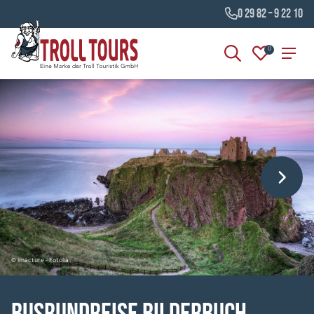
0 29 82 – 9 22 10
0
© imacture - Fotolia