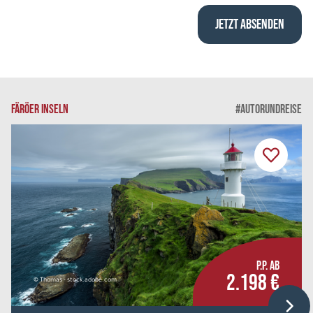
FÄRÖER INSELN
#AUTORUNDREISE
P.P. AB
2.198 €
© Thomas - stock.adobe.com