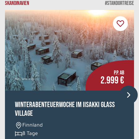
SKANDINAVIEN
#STANDORTREISE
P.P. AB
2.999 €
Ruka Safaris Oy
Winterabenteuerwoche im Iisakki Glass
Village
Finnland
8 Tage