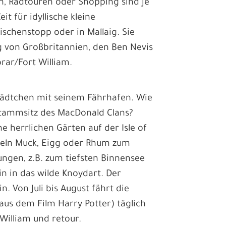
n, Radtouren oder Shopping sind je
it für idyllische kleine
chenstopp oder in Mallaig. Sie
 von Großbritannien, den Ben Nevis
rar/Fort William.
tädtchen mit seinem Fährhafen. Wie
tammsitz des MacDonald Clans?
e herrlichen Gärten auf der Isle of
nseln Muck, Eigg oder Rhum zum
ungen, z.B. zum tiefsten Binnensee
n in das wilde Knoydart. Der
. Von Juli bis August fährt die
us dem Film Harry Potter) täglich
William und retour.