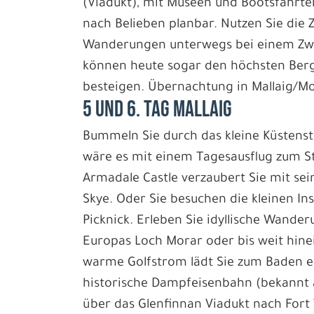
(Viadukt), mit Museen und Bootsfahrte
nach Belieben planbar. Nutzen Sie die Ze
Wanderungen unterwegs bei einem Zwis
können heute sogar den höchsten Berg
besteigen. Übernachtung in Mallaig/Mo
5 und 6. Tag Mallaig
Bummeln Sie durch das kleine Küstens
wäre es mit einem Tagesausflug zum S
Armadale Castle verzaubert Sie mit sein
Skye. Oder Sie besuchen die kleinen I
Picknick. Erleben Sie idyllische Wander
Europas Loch Morar oder bis weit hinei
warme Golfstrom lädt Sie zum Baden ein
historische Dampfeisenbahn (bekannt a
über das Glenfinnan Viadukt nach Fort 