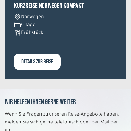
Kurzreise Norwegen Kompakt
9 Tage
Norwegen
6 Tage
Di. 11.08. - Mi. 19.08.2026
Frühstück
Bahnrundreise
Einzelzimmer Mittelklassehotels
Belegung: 1
3.042 €
DETAILS ZUR REISE
P.P. AB
REISE VERBINDLICH ANFRAGEN
Wir helfen Ihnen gerne weiter
9 Tage
Wenn Sie Fragen zu unseren Reise-Angebote haben,
Mi. 12.08. - Do. 20.08.2026
melden Sie sich gerne telefonisch oder per Mail bei
uns: