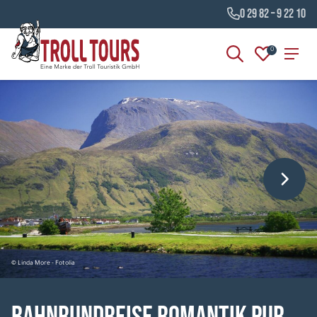
0 29 82 – 9 22 10
0
© Linda More - Fotolia