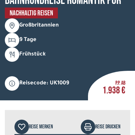
Bahnrundreise Romantik pur
NACHHALTIG REISEN
Großbritannien
9 Tage
Frühstück
P.P. AB
Reisecode: UK1009
1.938 €
REISE MERKEN
REISE DRUCKEN