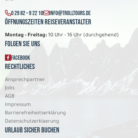
Bahnrundreise
Doppelzimmer B&B Häuser
0 29 82 – 9 22 10
INFO@TROLLTOURS.DE
Belegung: 2
2.126 €
Öffnungszeiten Reiseveranstalter
P.P. AB
Montag - Freitag:
10 Uhr - 16 Uhr (durchgehend)
REISE VERBINDLICH ANFRAGEN
Folgen Sie uns
FACEBOOK
9 Tage
Rechtliches
Ansprechpartner
Mi. 12.08. - Do. 20.08.2026
Jobs
Bahnrundreise
AGB
Doppelzimmer Mittelklassehotels
Impressum
Belegung: 2
2.238 €
Barrierefreiheitserklärung
P.P. AB
Datenschutzerklaerung
Urlaub sicher buchen
REISE VERBINDLICH ANFRAGEN