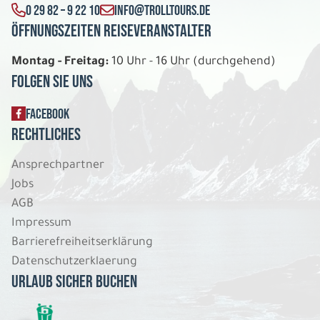
Bahnrundreise
0 29 82 – 9 22 10
INFO@TROLLTOURS.DE
Doppelzimmer B&B Häuser
Öffnungszeiten Reiseveranstalter
Belegung: 2
2.126 €
P.P. AB
Montag - Freitag:
10 Uhr - 16 Uhr (durchgehend)
Folgen Sie uns
REISE VERBINDLICH ANFRAGEN
FACEBOOK
Rechtliches
9 Tage
Ansprechpartner
Jobs
So. 09.08. - Mo. 17.08.2026
AGB
Bahnrundreise
Impressum
Doppelzimmer Mittelklassehotels
Barrierefreiheitserklärung
Belegung: 2
Datenschutzerklaerung
2.238 €
P.P. AB
Urlaub sicher buchen
REISE VERBINDLICH ANFRAGEN