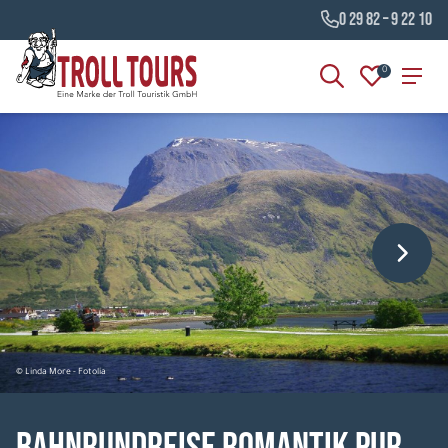
0 29 82 – 9 22 10
0
© Linda More - Fotolia