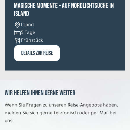
Magische Momente - Auf Nordlichtsuche in
Island
9 Tage
Island
Sa. 08.08. - So. 16.08.2026
5 Tage
Frühstück
Bahnrundreise
Einzelzimmer Mittelklassehotels
DETAILS ZUR REISE
Belegung: 1
3.042 €
P.P. AB
REISE VERBINDLICH ANFRAGEN
Wir helfen Ihnen gerne weiter
9 Tage
Wenn Sie Fragen zu unseren Reise-Angebote haben,
melden Sie sich gerne telefonisch oder per Mail bei
So. 09.08. - Mo. 17.08.2026
uns: