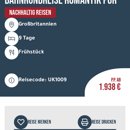
Bahnrundreise Romantik pur
NACHHALTIG REISEN
Großbritannien
9 Tage
Frühstück
P.P. AB
Reisecode: UK1009
1.938 €
REISE MERKEN
REISE DRUCKEN