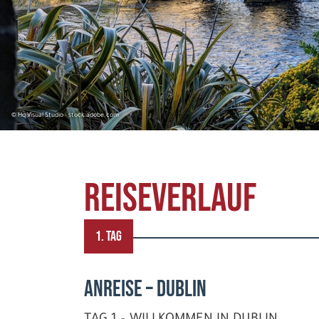
© Hq Visual Studio - stock.adobe.com
REISEVERLAUF
1. TAG
ANREISE – DUBLIN