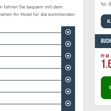
So. 
in fahren Sie bequem mit dem
ziehen Ihr Hotel für die kommenden
AL
Buch
P.P. AB
1.
V