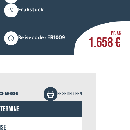
Frühstück
P.P. AB
1.658 €
Reisecode: ER1009
ina Schmidt - stock.adobe.com
ISE MERKEN
REISE DRUCKEN
etermine
ise