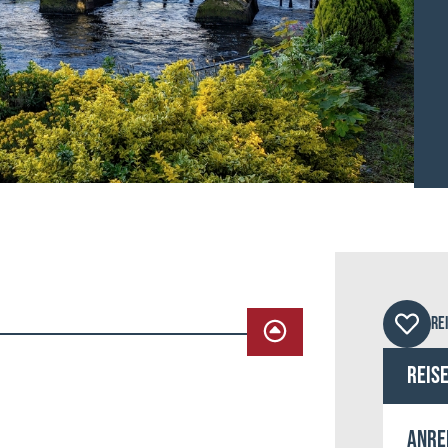
© Ir
RE
Reis
Anre