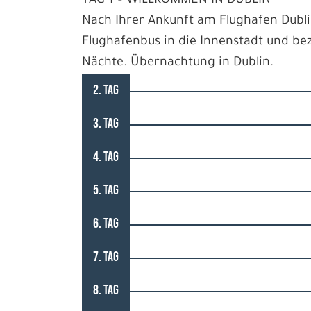
TAG 1 – WILLKOMMEN IN DUBLIN
Nach Ihrer Ankunft am Flughafen Dubl
Flughafenbus in die Innenstadt und be
Nächte. Übernachtung in Dublin.
2. TAG
3. TAG
4. TAG
5. TAG
6. TAG
7. TAG
8. TAG