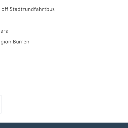
 off Stadtrundfahrtbus
mara
egion Burren