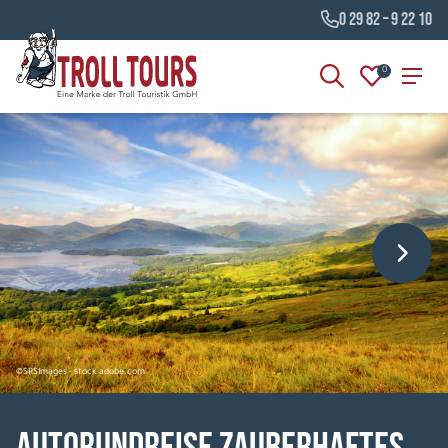
0 29 82 – 9 22 10
0
©SRSImages - stock.adobe.com