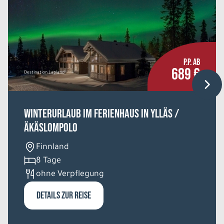
P.P. AB
689 €
Destination Lapland
Winterurlaub im Ferienhaus in Ylläs /
Äkäslompolo
Finnland
8 Tage
ohne Verpflegung
DETAILS ZUR REISE