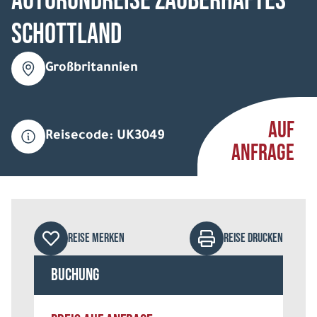
Autorundreise Zauberhaftes
Schottland
Großbritannien
AUF
Reisecode: UK3049
ANFRAGE
REISE MERKEN
REISE DRUCKEN
Buchung