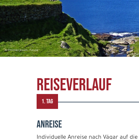
© Christian Jessen - Fotolia
REISEVERLAUF
1. TAG
ANREISE
Individuelle Anreise nach Vágar auf di