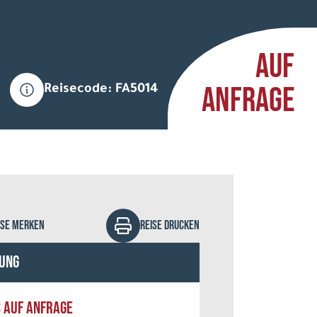
AUF
ANFRAGE
Reisecode: FA5014
ristian Jessen - Fotolia
ISE MERKEN
REISE DRUCKEN
ung
S AUF ANFRAGE