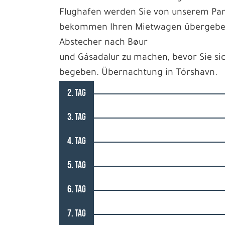
Flughafen werden Sie von unserem Par
bekommen Ihren Mietwagen übergeben
Abstecher nach Bøur
und Gásadalur zu machen, bevor Sie si
begeben. Übernachtung in Tórshavn.
2. TAG
3. TAG
4. TAG
5. TAG
6. TAG
7. TAG