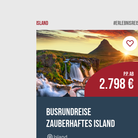
ISLAND
#ERLEBNISREI
P.P. AB
2.798 €
©Lukas Gojda - stock.adobe.com
Busrundreise
Zauberhaftes Island
Island