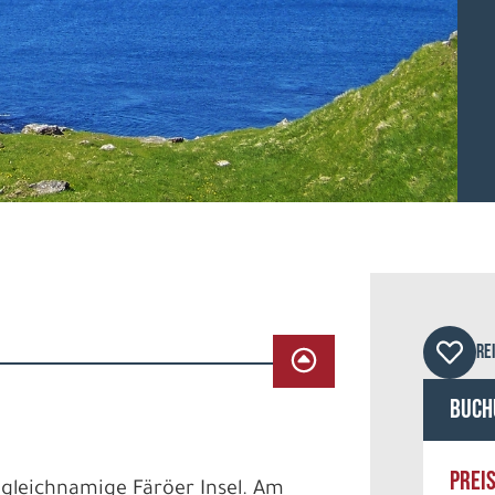
© Ch
RE
Buch
PREI
e gleichnamige Färöer Insel. Am