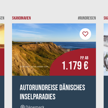
SEN
SKANDINAVIEN
#RUNDREISEN
SK
P.P. AB
1.179 €
© Dmytro - stock.adobe.com
Autorundreise Dänisches
Inselparadies
Dänemark