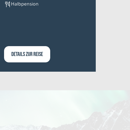
Halbpension
10 
lt.
DETAILS ZUR REISE
DETA