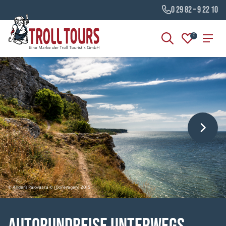
0 29 82 – 9 22 10
0
© Anders Palovaara © (Borevagen) 2015