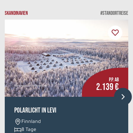
SKANDINAVIEN
#STANDORTREISE
P.P. AB
2.139 €
Northern Lights Village Levi
Polarlicht in Levi
Finnland
8 Tage