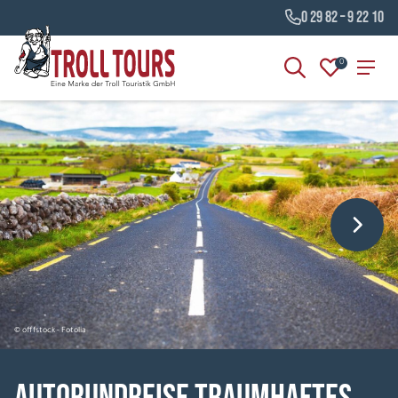
0 29 82 – 9 22 10
0
© offfstock - Fotolia