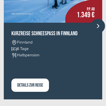
P.P. AB
1.349 €
KIDE Hotel by Iso Syöte
Kurzreise Schneespass in Finnland
Finnland
6 Tage
Halbpension
DETAILS ZUR REISE