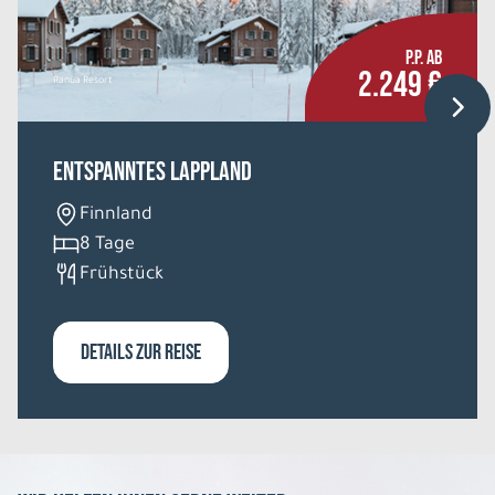
P.P. AB
2.249 €
Ranua Resort
Entspanntes Lappland
Finnland
8 Tage
Frühstück
DETAILS ZUR REISE