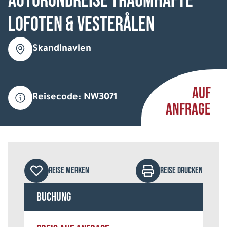
Autorundreise Traumhafte
Lofoten & Vesterålen
Skandinavien
AUF
Reisecode: NW3071
ANFRAGE
REISE MERKEN
REISE DRUCKEN
Buchung