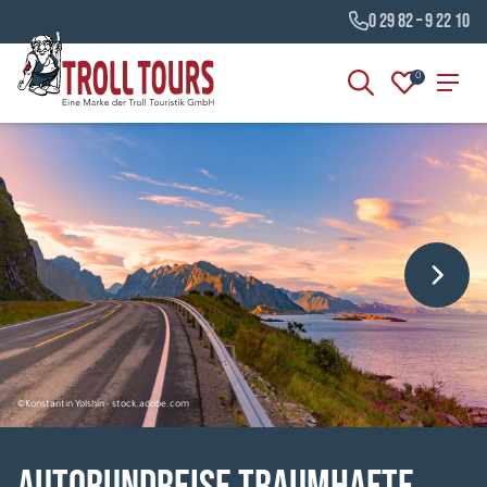
0 29 82 – 9 22 10
0
©Konstantin Yolshin - stock.adobe.com