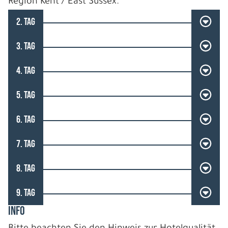
Region Kent / East Sussex.
2. TAG
3. TAG
4. TAG
5. TAG
6. TAG
7. TAG
8. TAG
9. TAG
INFO