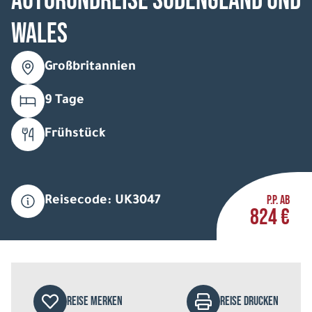
Autorundreise Südengland und
Wales
Großbritannien
9 Tage
Frühstück
P.P. AB
Reisecode: UK3047
824 €
REISE MERKEN
REISE DRUCKEN