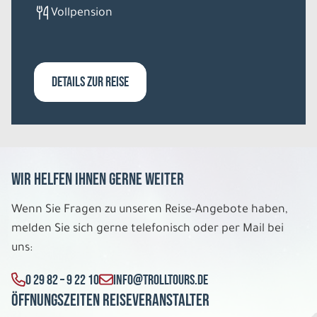
Vollpension
Di. 11.08. - Mi. 19.08.2026
Südengland und Wales
Hotels der 4 Sterne Kategorie
DETAILS ZUR REISE
Doppelzimmer
Belegung: 2
972 €
P.P. AB
REISE VERBINDLICH ANFRAGEN
Wir helfen Ihnen gerne weiter
Wenn Sie Fragen zu unseren Reise-Angebote haben,
9 Tage
melden Sie sich gerne telefonisch oder per Mail bei
uns:
Di. 11.08. - Mi. 19.08.2026
0 29 82 – 9 22 10
INFO@TROLLTOURS.DE
Südengland und Wales
Öffnungszeiten Reiseveranstalter
Hotels der 3 Sterne Kategorie Einzelzimmer
Belegung: 1