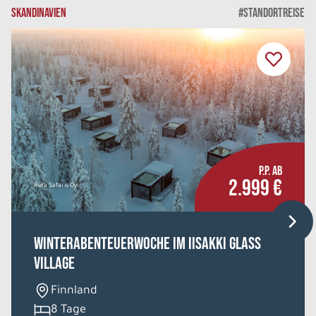
SKANDINAVIEN
#STANDORTREISE
REISE VERBINDLICH ANFRAGEN
9 Tage
Di. 11.08. - Mi. 19.08.2026
Südengland und Wales
Hotels der 3 Sterne Kategorie
P.P. AB
Doppelzimmer
2.999 €
Belegung: 2
Ruka Safaris Oy
888 €
P.P. AB
Winterabenteuerwoche im Iisakki Glass
REISE VERBINDLICH ANFRAGEN
Village
Finnland
9 Tage
8 Tage