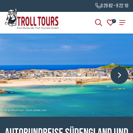
0 29 82 – 9 22 10
0
© Ian Woolcock - stock.adobe.com