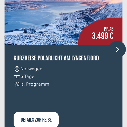
P.P. AB
3.499 €
© Julia Lavrinenko - stock.adobe.com
Kurzreise Polarlicht am Lyngenfjord
Norwegen
6 Tage
lt. Programm
DETAILS ZUR REISE