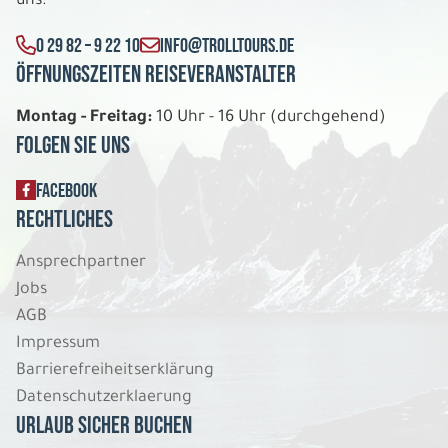
uns:
Stippvisite Südirland
Bed & Breakfast Häuser Einzelzimmer
0 29 82 – 9 22 10
INFO@TROLLTOURS.DE
Belegung: 1
656 €
Öffnungszeiten Reiseveranstalter
P.P. AB
Montag - Freitag:
10 Uhr - 16 Uhr (durchgehend)
REISE VERBINDLICH ANFRAGEN
Folgen Sie uns
FACEBOOK
6 Tage
Rechtliches
Ansprechpartner
So. 09.08. - Fr. 14.08.2026
Jobs
Stippvisite Südirland
AGB
Bed & Breakfast Häuser Einzelzimmer
Impressum
Belegung: 1
Barrierefreiheitserklärung
656 €
P.P. AB
Datenschutzerklaerung
Urlaub sicher buchen
REISE VERBINDLICH ANFRAGEN