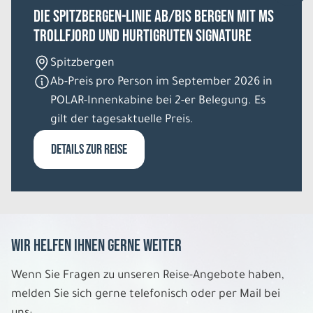
Die Spitzbergen-Linie ab/bis Bergen mit MS
Trollfjord und Hurtigruten Signature
6 Tage
Spitzbergen
So. 09.08. - Fr. 14.08.2026
Ab-Preis pro Person im September 2026 in
POLAR-Innenkabine bei 2-er Belegung. Es
Stippvisite Südirland
Mixed Unterkünfte Doppelzimmer
gilt der tagesaktuelle Preis.
Belegung: 2
624 €
DETAILS ZUR REISE
P.P. AB
REISE VERBINDLICH ANFRAGEN
Wir helfen Ihnen gerne weiter
6 Tage
Wenn Sie Fragen zu unseren Reise-Angebote haben,
So. 09.08. - Fr. 14.08.2026
melden Sie sich gerne telefonisch oder per Mail bei