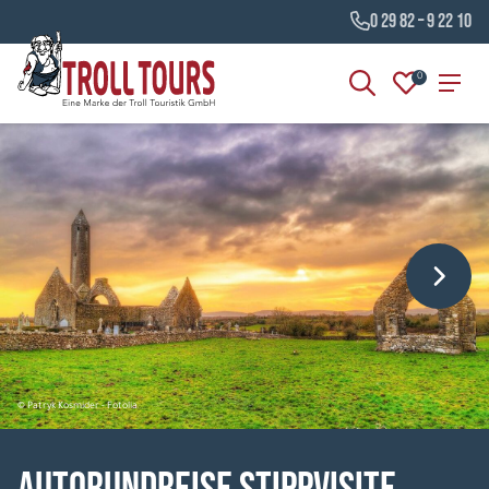
0 29 82 – 9 22 10
0
© Patryk Kosmider - Fotolia