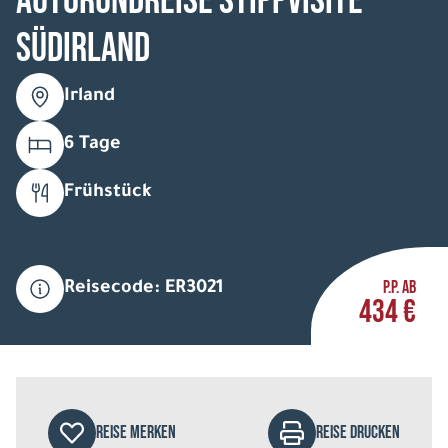
Autorundreise Stippvisite
Südirland
Irland
6 Tage
Frühstück
P.P. AB
Reisecode: ER3021
434 €
REISE MERKEN
REISE DRUCKEN