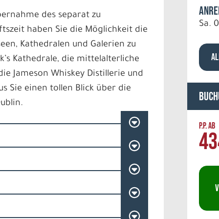
Anre
Übernahme des separat zu
Sa. 
szeit haben Sie die Möglichkeit die
seen, Kathedralen und Galerien zu
AL
k’s Kathedrale, die mittelalterliche
 die Jameson Whiskey Distillerie und
s Sie einen tollen Blick über die
Buch
ublin.
P.P. AB
43
V