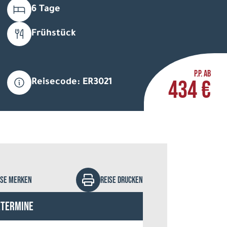
6 Tage
Frühstück
P.P. AB
434 €
Reisecode: ER3021
uis-Michel DESERT - stock.adobe.com
ISE MERKEN
REISE DRUCKEN
etermine