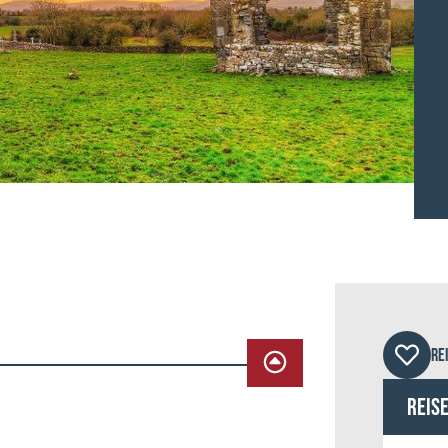
© Lo
RE
Reis