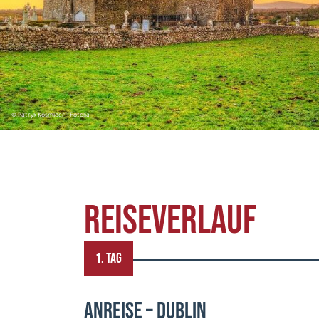
© Patryk Kosmider - Fotolia
REISEVERLAUF
1. TAG
ANREISE – DUBLIN