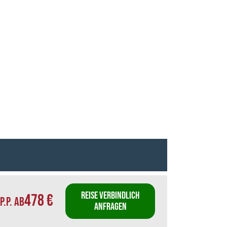
REISE VERBINDLICH
478 €
P.P. AB
ANFRAGEN