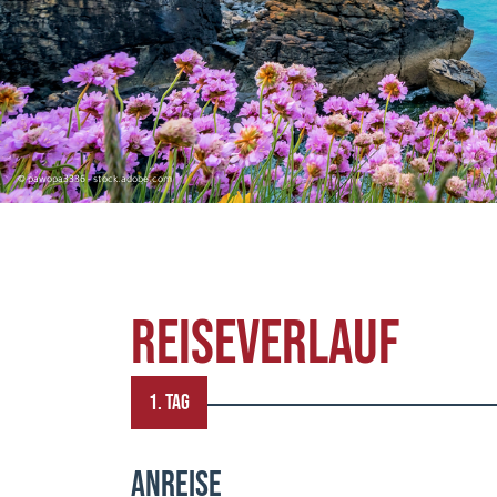
© pawopa3336 - stock.adobe.com
REISEVERLAUF
1. TAG
ANREISE