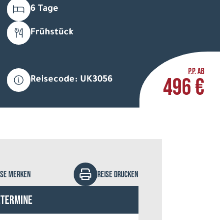
6 Tage
Frühstück
P.P. AB
496 €
Reisecode: UK3056
ISE MERKEN
REISE DRUCKEN
etermine