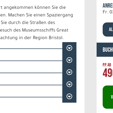
Anre
r Ort angekommen können Sie die
Fr. 0
nden. Machen Sie einen Spaziergang
Sie durch die Straßen des
AL
Besuch des Museumsschiffs Great
achtung in der Region Bristol.
Buch
P.P. AB
49
V