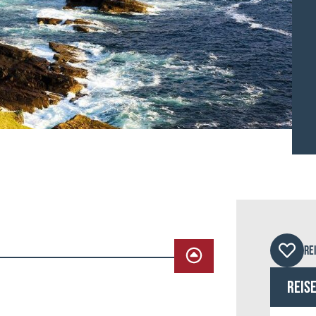
© Ha
RE
Reis