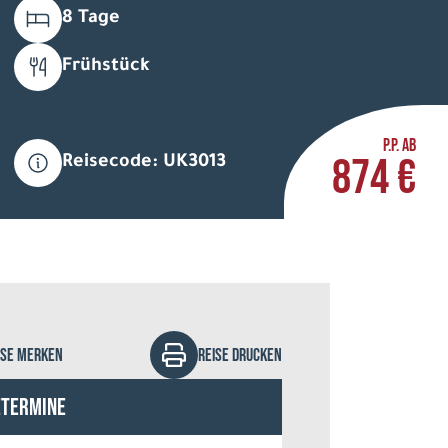
8 Tage
Frühstück
P.P. AB
874 €
Reisecode: UK3013
ns-Martin Goede - stock.adobe.com
ISE MERKEN
REISE DRUCKEN
etermine