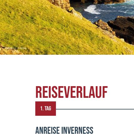
© PHB.cz - Fotolia
REISEVERLAUF
1. TAG
ANREISE INVERNESS