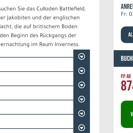
Anre
suchen Sie das Culloden Battlefield,
Fr. 0
er Jakobiten und der englischen
lacht, die auf britischem Boden
AL
 den Beginn des Rückgangs der
Übernachtung im Raum Inverness.
Buch
P.P. AB
87
V