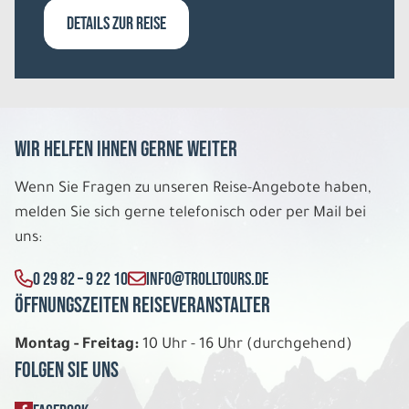
1.422 €
DETAILS ZUR REISE
P.P. AB
REISE VERBINDLICH ANFRAGEN
Wir helfen Ihnen gerne weiter
8 Tage
Wenn Sie Fragen zu unseren Reise-Angebote haben,
Mo. 10.08. - Mo. 17.08.2026
melden Sie sich gerne telefonisch oder per Mail bei
uns:
Spektakuläre North Coast 500
Hotels der 3 Sterne Kategorie Einzelzimmer
0 29 82 – 9 22 10
INFO@TROLLTOURS.DE
Belegung: 1
1.488 €
Öffnungszeiten Reiseveranstalter
P.P. AB
Montag - Freitag:
10 Uhr - 16 Uhr (durchgehend)
REISE VERBINDLICH ANFRAGEN
Folgen Sie uns