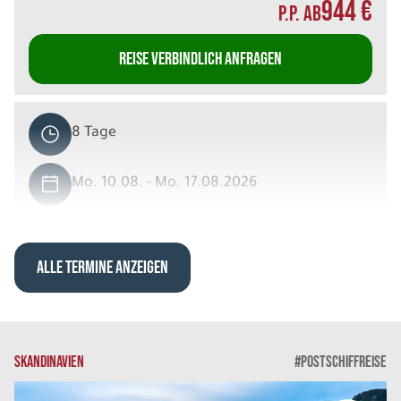
944 €
P.P. AB
REISE VERBINDLICH ANFRAGEN
8 Tage
Mo. 10.08. - Mo. 17.08.2026
Spektakuläre North Coast 500
Hotels der 3 Sterne Kategorie Doppelzimme
Belegung: 2
ALLE TERMINE ANZEIGEN
944 €
P.P. AB
REISE VERBINDLICH ANFRAGEN
SKANDINAVIEN
#POSTSCHIFFREISE