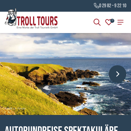
0 29 82 – 9 22 10
0
© PHB.cz - Fotolia