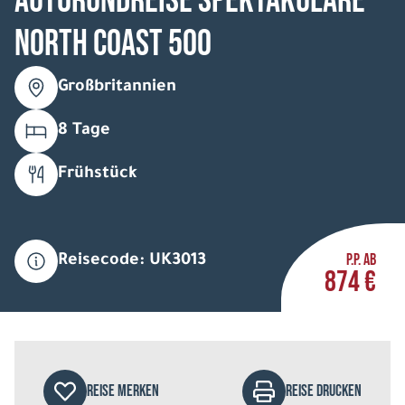
Autorundreise Spektakuläre
North Coast 500
Großbritannien
8 Tage
Frühstück
P.P. AB
Reisecode: UK3013
874 €
REISE MERKEN
REISE DRUCKEN