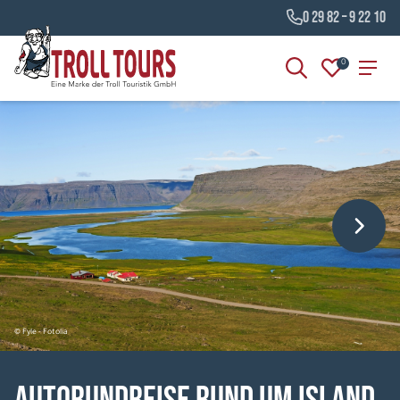
0 29 82 – 9 22 10
0
© Fyle - Fotolia