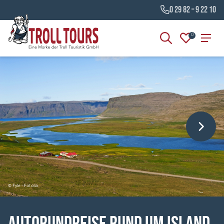
0 29 82 – 9 22 10
0
© Fyle - Fotolia