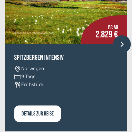
P.P. AB
2.829 €
© tom-pic-art - stock.adobe.com
Spitzbergen intensiv
Norwegen
9 Tage
Frühstück
DETAILS ZUR REISE