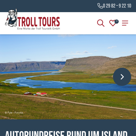
0 29 82 – 9 22 10
0
© Fyle - Fotolia