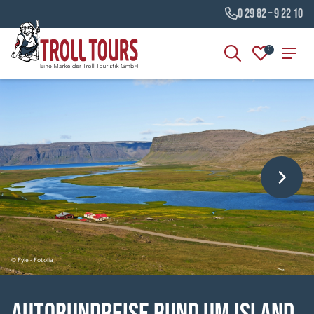
0 29 82 – 9 22 10
0
© Fyle - Fotolia