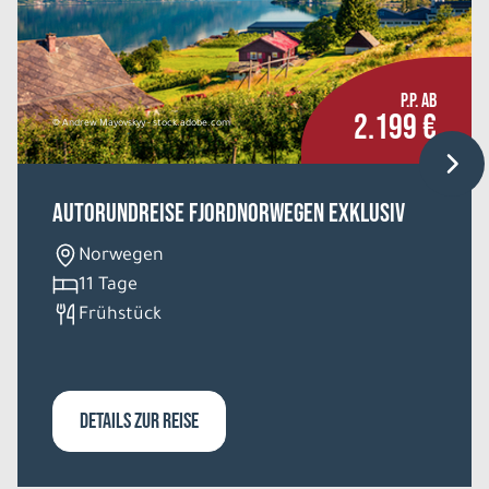
P.P. AB
2.199 €
© Andrew Mayovskyy - stock.adobe.com
Autorundreise Fjordnorwegen Exklusiv
Norwegen
11 Tage
Frühstück
DETAILS ZUR REISE