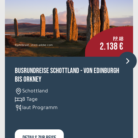
P.P. AB
2.138 €
©johnbraid - stock.adobe.com
Busrundreise Schottland - von Edinburgh
bis Orkney
Schottland
8 Tage
laut Programm
DETAILS ZUR REISE