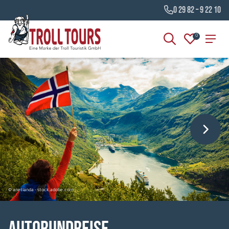
0 29 82 – 9 22 10
0
© anetlanda - stock.adobe.com