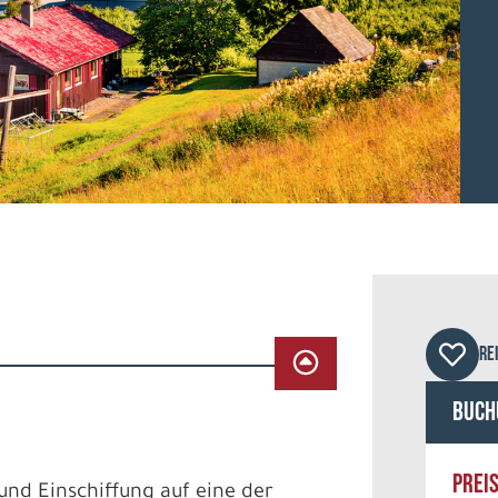
©me
RE
Buch
PREI
und Einschiffung auf eine der