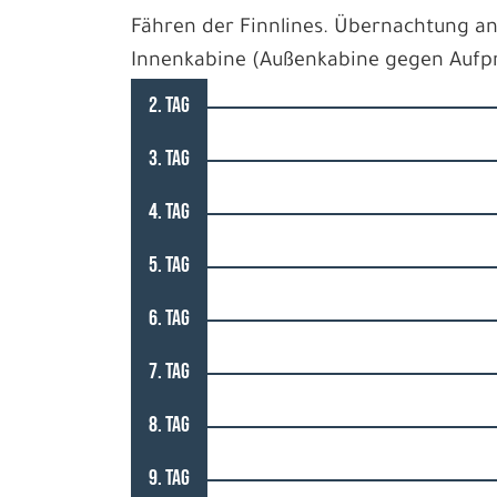
Fähren der Finnlines. Übernachtung an
Innenkabine (Außenkabine gegen Aufpr
2. TAG
3. TAG
4. TAG
5. TAG
6. TAG
7. TAG
8. TAG
9. TAG