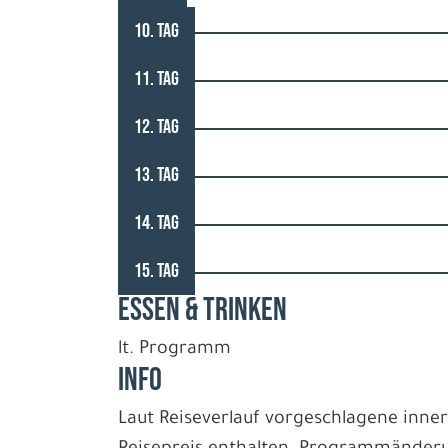
10. TAG
11. TAG
12. TAG
13. TAG
14. TAG
15. TAG
ESSEN & TRINKEN
lt. Programm
INFO
Laut Reiseverlauf vorgeschlagene inne