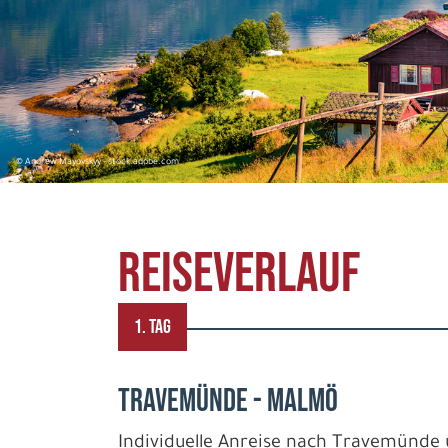
© Andrew Mayovskyy - stock.adobe.com
REISEVERLAUF
1. TAG
TRAVEMÜNDE - MALMÖ
Individuelle Anreise nach Travemünde 