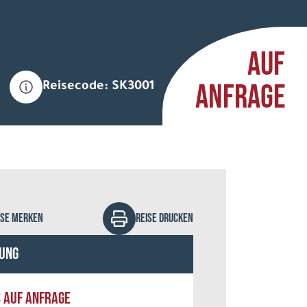
AUF
ANFRAGE
Reisecode: SK3001
mory87 - stock.adobe.com
ISE MERKEN
REISE DRUCKEN
ung
S AUF ANFRAGE