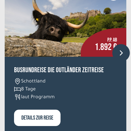
P.P. AB
1.892 €
©binner - stock.adobe.com
Busrundreise Die Outländer Zeitreise
Schottland
8 Tage
laut Programm
DETAILS ZUR REISE