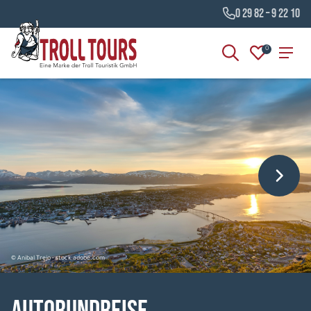
0 29 82 – 9 22 10
0
© Anibal Trejo - stock.adobe.com