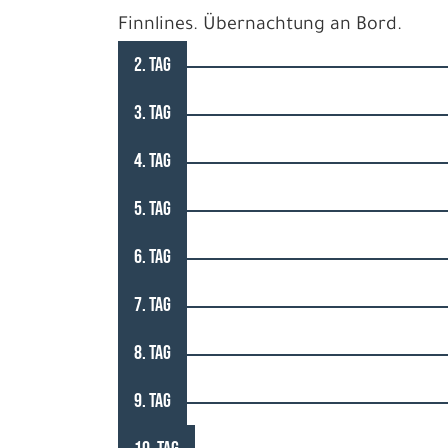
Finnlines. Übernachtung an Bord.
2. TAG
3. TAG
4. TAG
5. TAG
6. TAG
7. TAG
8. TAG
9. TAG