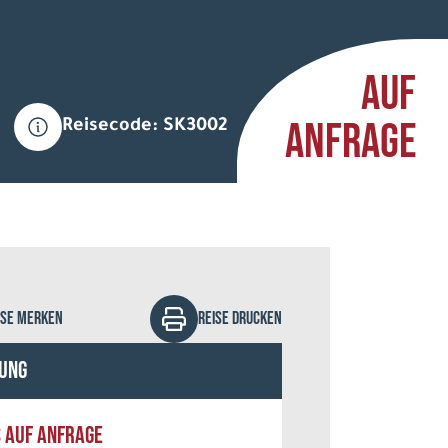
AUF
ANFRAGE
Reisecode: SK3002
r Groshev - stock.adobe.com
ISE MERKEN
REISE DRUCKEN
ung
S AUF ANFRAGE