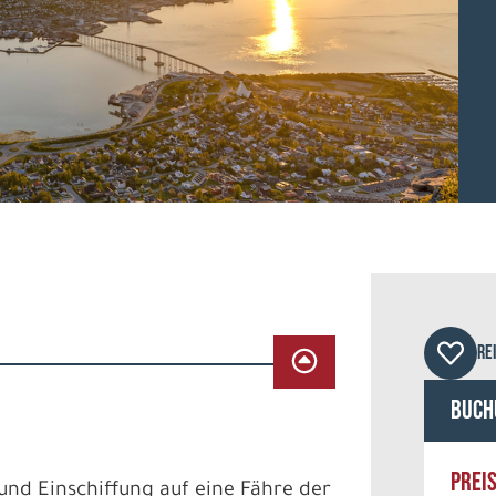
©Igo
RE
Buch
PREI
und Einschiffung auf eine Fähre der