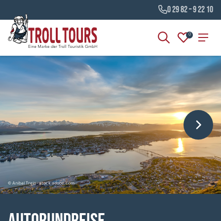
0 29 82 – 9 22 10
0
© Anibal Trejo - stock.adobe.com