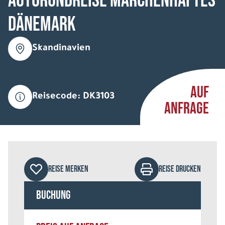
Autorundreise Märchenhaftes
Dänemark
Skandinavien
AUF
Reisecode: DK3103
ANFRAGE
REISE MERKEN
REISE DRUCKEN
Buchung