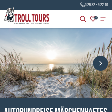
0 29 82 – 9 22 10
0
© haiderose - stock.adobe.com