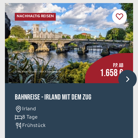
NACHHALTIG REISEN
P.P. AB
1.658 €
© Hq Visual Studio - stock.adobe.com
Bahnreise - Irland mit dem Zug
Irland
8 Tage
Frühstück