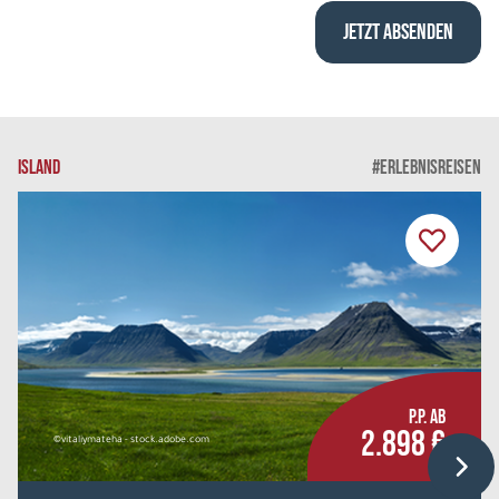
ISLAND
#ERLEBNISREISEN
P.P. AB
2.898 €
©vitaliymateha - stock.adobe.com