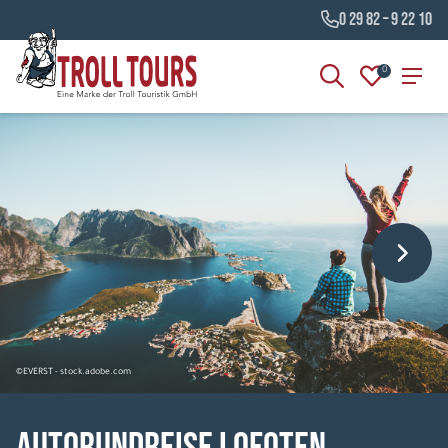
0 29 82 – 9 22 10
0
©EVERST - stock.adobe.com