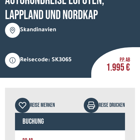
Autorundreise Lofoten,
Lappland und Nordkap
Skandinavien
P.P. AB
Reisecode: SK3065
1.995 €
REISE MERKEN
REISE DRUCKEN
Buchung