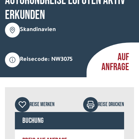
Autorundreise Lofoten aktiv
erkunden
Skandinavien
AUF
Reisecode: NW3075
ANFRAGE
REISE MERKEN
REISE DRUCKEN
Buchung