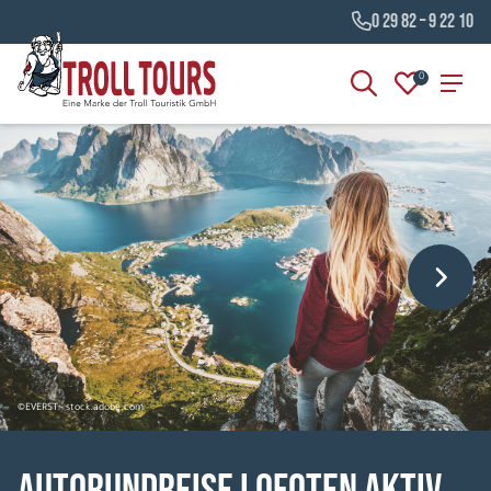
0 29 82 – 9 22 10
0
©EVERST - stock.adobe.com