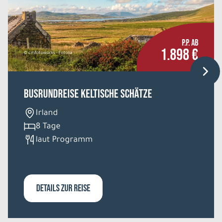
P.P. AB
1.898 €
© cmfotoworks - Fotolia
Busrundreise Keltische Schätze
Irland
8 Tage
laut Programm
DETAILS ZUR REISE