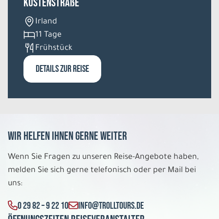
Küstenstraße
Irland
10 Tage
11 Tage
Frühstück
Di. 11.08. - Do. 20.08.2026
DETAILS ZUR REISE
Liebliches Südengland
Hotels der 4 Sterne Kategorie
Doppelzimmer
Belegung: 2
1.168 €
P.P. AB
Wir helfen Ihnen gerne weiter
REISE VERBINDLICH ANFRAGEN
Wenn Sie Fragen zu unseren Reise-Angebote haben,
melden Sie sich gerne telefonisch oder per Mail bei
uns:
10 Tage
0 29 82 – 9 22 10
INFO@TROLLTOURS.DE
Di. 11.08. - Do. 20.08.2026