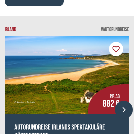
Belegung: 1
2.266 €
P.P. AB
IRLAND
#AUTORUNDREISE
REISE VERBINDLICH ANFRAGEN
10 Tage
Di. 11.08. - Do. 20.08.2026
Liebliches Südengland
Hotels der 3 Sterne Kategorie
P.P. AB
Doppelzimmer
882 €
Belegung: 2
© tektur - Fotolia
942 €
P.P. AB
Autorundreise Irlands spektakuläre
REISE VERBINDLICH ANFRAGEN