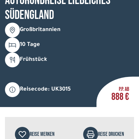
Autorundreise Liebliches
Südengland
Großbritannien
10 Tage
Frühstück
P.P. AB
Reisecode: UK3015
888 €
REISE MERKEN
REISE DRUCKEN