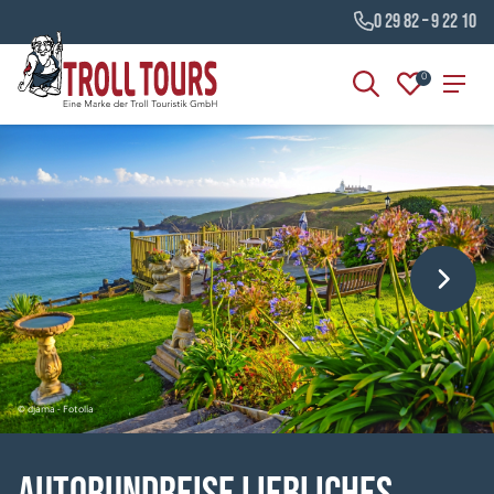
0 29 82 – 9 22 10
0
© djama - Fotolia