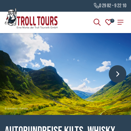
0 29 82 – 9 22 10
0
© stevanzz - Fotolia