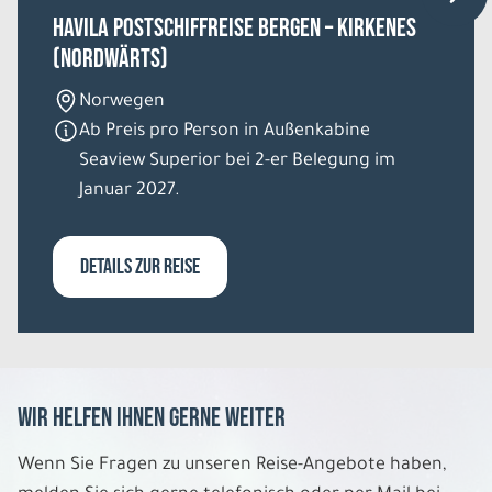
REISE VERBINDLICH ANFRAGEN
HAVILA Postschiffreise Bergen – Kirkenes
(nordwärts)
8 Tage
Norwegen
Ab Preis pro Person in Außenkabine
Seaview Superior bei 2-er Belegung im
Mo. 10.08. - Mo. 17.08.2026
Januar 2027.
Kilts, Whisky und Flair
Hotels der 4 Sterne Kategorie Einzelzimmer
Belegung: 1
DETAILS ZUR REISE
1.794 €
P.P. AB
REISE VERBINDLICH ANFRAGEN
Wir helfen Ihnen gerne weiter
8 Tage
Wenn Sie Fragen zu unseren Reise-Angebote haben,