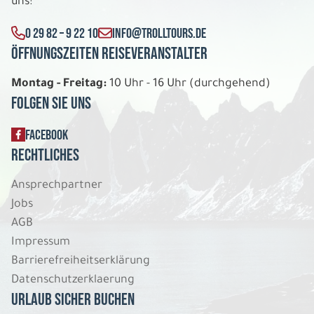
uns:
Sa. 08.08. - Sa. 15.08.2026
0 29 82 – 9 22 10
INFO@TROLLTOURS.DE
Kilts, Whisky und Flair
Hotels der 3 Sterne Kategorie
Öffnungszeiten Reiseveranstalter
Doppelzimmer
Belegung: 2
Montag - Freitag:
10 Uhr - 16 Uhr (durchgehend)
978 €
P.P. AB
Folgen Sie uns
REISE VERBINDLICH ANFRAGEN
FACEBOOK
Rechtliches
Ansprechpartner
8 Tage
Jobs
AGB
Sa. 08.08. - Sa. 15.08.2026
Impressum
Kilts, Whisky und Flair
Barrierefreiheitserklärung
Mixed Unterkünfte Doppelzimmer
Datenschutzerklaerung
Belegung: 2
Urlaub sicher buchen
1.074 €
P.P. AB