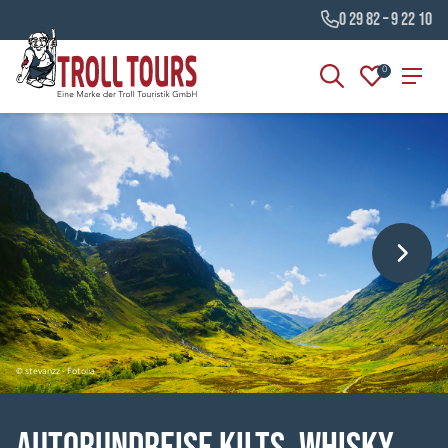
0 29 82 – 9 22 10
0
© stevanzz - Fotolia