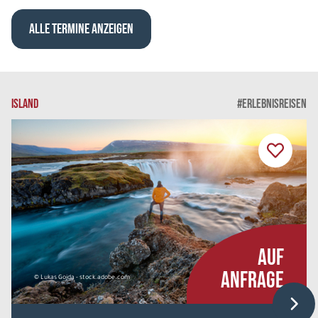
Kilts, Whisky und Flair
ALLE TERMINE ANZEIGEN
Hotels der 3 Sterne Kategorie Einzelzimmer
Belegung: 1
1.598 €
P.P. AB
ISLAND
#ERLEBNISREISEN
REISE VERBINDLICH ANFRAGEN
8 Tage
Fr. 07.08. - Fr. 14.08.2026
Kilts, Whisky und Flair
Mixed Unterkünfte Einzelzimmer
AUF
Belegung: 1
ANFRAGE
1.732 €
© Lukas Gojda - stock.adobe.com
P.P. AB