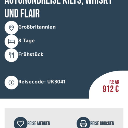
Autorundreise Kilts, Whisky
und Flair
Großbritannien
8 Tage
Frühstück
P.P. AB
Reisecode: UK3041
912 €
REISE MERKEN
REISE DRUCKEN