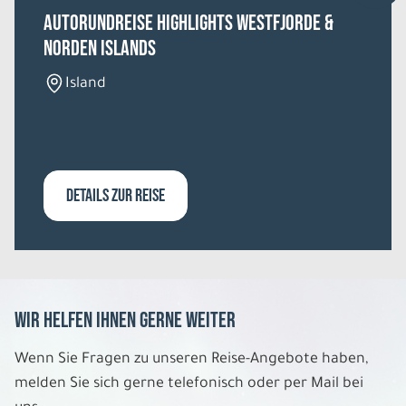
REISE VERBINDLICH ANFRAGEN
Autorundreise Highlights Westfjorde &
Norden Islands
8 Tage
Island
Fr. 07.08. - Fr. 14.08.2026
Kilts, Whisky und Flair
Hotels der 4 Sterne Kategorie Einzelzimmer
DETAILS ZUR REISE
Belegung: 1
1.794 €
P.P. AB
REISE VERBINDLICH ANFRAGEN
Wir helfen Ihnen gerne weiter
8 Tage
Wenn Sie Fragen zu unseren Reise-Angebote haben,
melden Sie sich gerne telefonisch oder per Mail bei