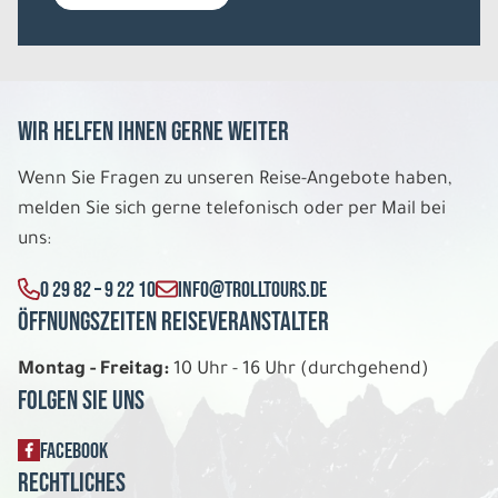
Südküste
Einzelzimmer Standard DU/WC
Belegung: 1
3.298 €
P.P. AB
Wir helfen Ihnen gerne weiter
REISE VERBINDLICH ANFRAGEN
Wenn Sie Fragen zu unseren Reise-Angebote haben,
melden Sie sich gerne telefonisch oder per Mail bei
8 Tage
uns:
0 29 82 – 9 22 10
INFO@TROLLTOURS.DE
Do. 13.08. - Do. 20.08.2026
Öffnungszeiten Reiseveranstalter
Autorundreise Die Höhepunkte der
Südküste
Montag - Freitag:
10 Uhr - 16 Uhr (durchgehend)
Doppelzimmer Standard DU/WC
Folgen Sie uns
Belegung: 2
1.759 €
P.P. AB
FACEBOOK
Rechtliches