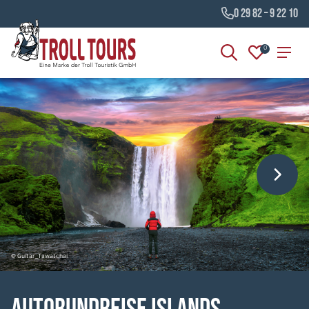
0 29 82 – 9 22 10
0
© Guitar_Tawatchai