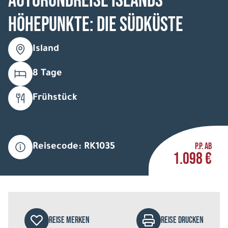
Autorundreise Islands
Höhepunkte: Die Südküste
Island
8 Tage
Frühstück
P.P. AB
Reisecode: RK1035
1.098 €
REISE MERKEN
REISE DRUCKEN