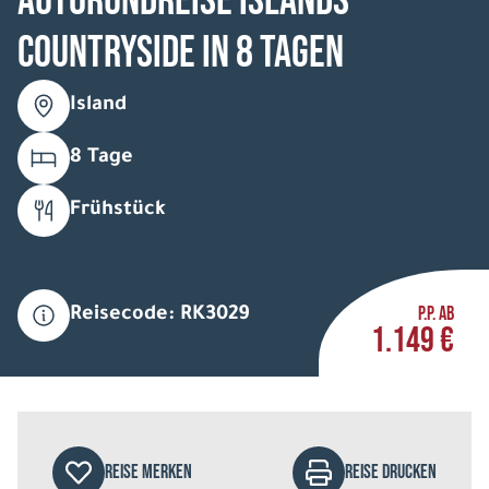
Autorundreise Islands
Countryside in 8 Tagen
Island
8 Tage
Frühstück
P.P. AB
Reisecode: RK3029
1.149 €
REISE MERKEN
REISE DRUCKEN