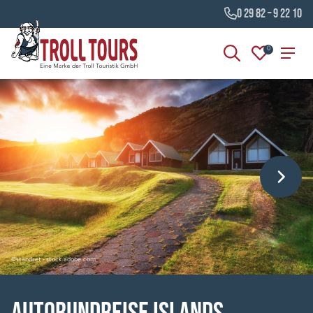
0 29 82 – 9 22 10
0
©standret - stock.adobe.com