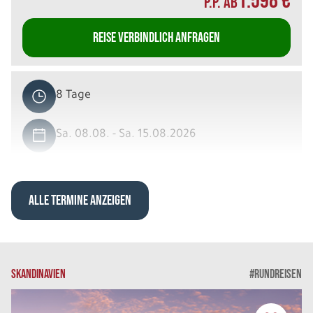
1.598 €
P.P. AB
REISE VERBINDLICH ANFRAGEN
8 Tage
Sa. 08.08. - Sa. 15.08.2026
Islands Countryside in 8 Tagen
Einzelzimmer mit privater DU/WC
Belegung: 1
ALLE TERMINE ANZEIGEN
2.868 €
P.P. AB
REISE VERBINDLICH ANFRAGEN
SKANDINAVIEN
#RUNDREISEN
8 Tage