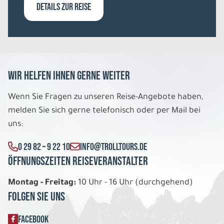
2.868 €
DETAILS ZUR REISE
P.P. AB
REISE VERBINDLICH ANFRAGEN
Wir helfen Ihnen gerne weiter
8 Tage
Wenn Sie Fragen zu unseren Reise-Angebote haben,
Mo. 10.08. - Mo. 17.08.2026
melden Sie sich gerne telefonisch oder per Mail bei
uns:
Islands Countryside in 8 Tagen
Doppelzimmer mit privater DU/WC
0 29 82 – 9 22 10
INFO@TROLLTOURS.DE
Belegung: 2
1.598 €
Öffnungszeiten Reiseveranstalter
P.P. AB
Montag - Freitag:
10 Uhr - 16 Uhr (durchgehend)
REISE VERBINDLICH ANFRAGEN
Folgen Sie uns
FACEBOOK