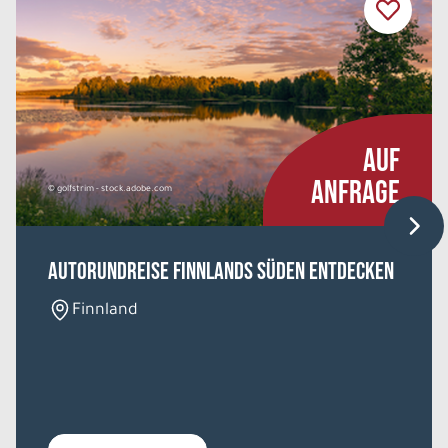
So. 09.08. - So. 16.08.2026
Islands Countryside in 8 Tagen
Doppelzimmer mit privater DU/WC
Belegung: 2
AUF
1.598 €
P.P. AB
ANFRAGE
© golfstrim - stock.adobe.com
REISE VERBINDLICH ANFRAGEN
Autorundreise Finnlands Süden entdecken
8 Tage
Finnland
So. 09.08. - So. 16.08.2026
Islands Countryside in 8 Tagen
Einzelzimmer mit privater DU/WC
Belegung: 1