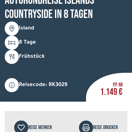
Autorundreise Islands
Countryside in 8 Tagen
Island
8 Tage
Frühstück
P.P. AB
Reisecode: RK3029
1.149 €
REISE MERKEN
REISE DRUCKEN