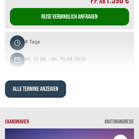
1.598 €
P.P. AB
REISE VERBINDLICH ANFRAGEN
8 Tage
Mi. 12.08. - Mi. 19.08.2026
Islands Countryside in 8 Tagen
Einzelzimmer mit privater DU/WC
Belegung: 1
ALLE TERMINE ANZEIGEN
2.868 €
P.P. AB
REISE VERBINDLICH ANFRAGEN
SKANDINAVIEN
#AUTORUNDREISE
8 Tage