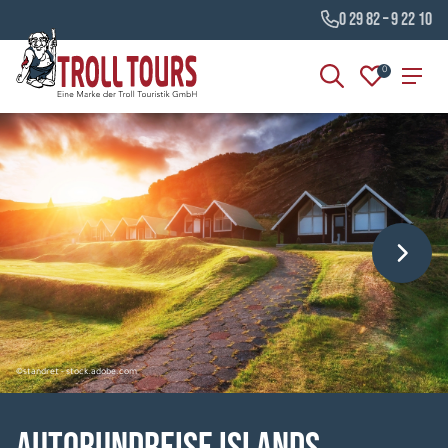
0 29 82 – 9 22 10
0
©standret - stock.adobe.com