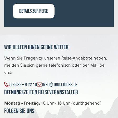
2.868 €
P.P. AB
DETAILS ZUR REISE
REISE VERBINDLICH ANFRAGEN
8 Tage
Wir helfen Ihnen gerne weiter
Fr. 14.08. - Fr. 21.08.2026
Wenn Sie Fragen zu unseren Reise-Angebote haben,
melden Sie sich gerne telefonisch oder per Mail bei
Islands Countryside in 8 Tagen
Doppelzimmer mit privater DU/WC
uns:
Belegung: 2
1.598 €
0 29 82 – 9 22 10
INFO@TROLLTOURS.DE
P.P. AB
Öffnungszeiten Reiseveranstalter
REISE VERBINDLICH ANFRAGEN
Montag - Freitag:
10 Uhr - 16 Uhr (durchgehend)
Folgen Sie uns