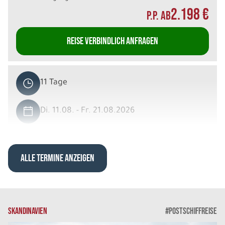
2.198 €
P.P. AB
REISE VERBINDLICH ANFRAGEN
11 Tage
Di. 11.08. - Fr. 21.08.2026
Islands Countryside in 11 Tagen
Einzelzimmer private DU/WC
Belegung: 1
ALLE TERMINE ANZEIGEN
3.958 €
P.P. AB
REISE VERBINDLICH ANFRAGEN
SKANDINAVIEN
#POSTSCHIFFREISE