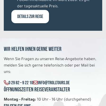
POLAR-Innenkabine im März 2028. Es gilt
Belegung: 1
der tagesaktuelle Preis.
3.958 €
P.P. AB
DETAILS ZUR REISE
REISE VERBINDLICH ANFRAGEN
11 Tage
Wir helfen Ihnen gerne weiter
Do. 13.08. - So. 23.08.2026
Wenn Sie Fragen zu unseren Reise-Angebote haben,
melden Sie sich gerne telefonisch oder per Mail bei
Islands Countryside in 11 Tagen
Doppelzimemr private DU/WC
uns:
Belegung: 2
2.198 €
0 29 82 – 9 22 10
INFO@TROLLTOURS.DE
P.P. AB
Öffnungszeiten Reiseveranstalter
REISE VERBINDLICH ANFRAGEN
Montag - Freitag:
10 Uhr - 16 Uhr (durchgehend)