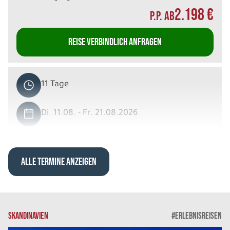
2.198 €
P.P. AB
REISE VERBINDLICH ANFRAGEN
11 Tage
Di. 11.08. - Fr. 21.08.2026
Islands Countryside in 11 Tagen
Einzelzimmer private DU/WC
Belegung: 1
ALLE TERMINE ANZEIGEN
3.958 €
P.P. AB
REISE VERBINDLICH ANFRAGEN
SKANDINAVIEN
#ERLEBNISREISEN