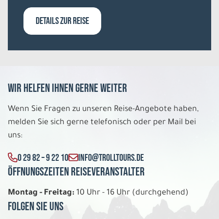
Belegung: 1
3.958 €
DETAILS ZUR REISE
P.P. AB
REISE VERBINDLICH ANFRAGEN
Wir helfen Ihnen gerne weiter
11 Tage
Wenn Sie Fragen zu unseren Reise-Angebote haben,
Do. 13.08. - So. 23.08.2026
melden Sie sich gerne telefonisch oder per Mail bei
uns:
Islands Countryside in 11 Tagen
Doppelzimemr private DU/WC
0 29 82 – 9 22 10
INFO@TROLLTOURS.DE
Belegung: 2
2.198 €
Öffnungszeiten Reiseveranstalter
P.P. AB
Montag - Freitag:
10 Uhr - 16 Uhr (durchgehend)
REISE VERBINDLICH ANFRAGEN
Folgen Sie uns