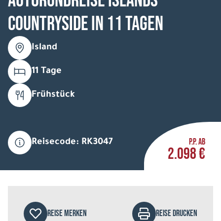
Autorundreise Islands
Countryside in 11 Tagen
Island
11 Tage
Frühstück
P.P. AB
Reisecode: RK3047
2.098 €
REISE MERKEN
REISE DRUCKEN