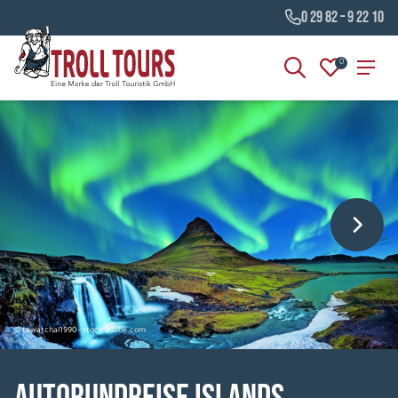
0 29 82 – 9 22 10
0
© tawatchai1990 - stock.adobe.com