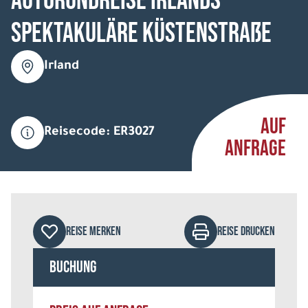
Autorundreise Irlands
spektakuläre Küstenstraße
Irland
AUF
Reisecode: ER3027
ANFRAGE
REISE MERKEN
REISE DRUCKEN
Buchung