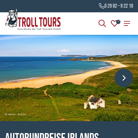
0 29 82 – 9 22 10
0
© tektur - Fotolia