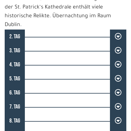
der St. Patrick‘s Kathedrale enthält viele
historische Relikte. Übernachtung im Raum
Dublin.
2. TAG
3. TAG
4. TAG
5. TAG
6. TAG
7. TAG
8. TAG