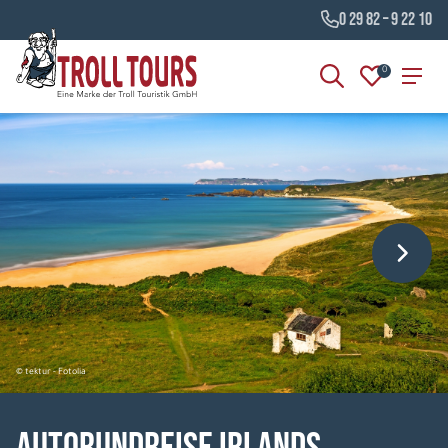
0 29 82 – 9 22 10
0
© tektur - Fotolia