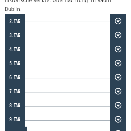
historische Relikte. Übernachtung im Raum
Dublin.
2. TAG
3. TAG
4. TAG
5. TAG
6. TAG
7. TAG
8. TAG
9. TAG