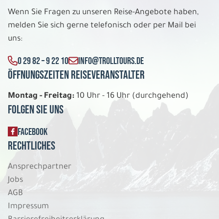
Mo. 10.08. - Do. 20.08.2026
Wenn Sie Fragen zu unseren Reise-Angebote haben,
melden Sie sich gerne telefonisch oder per Mail bei
Irlands spektakuläre Küstenstrasse
Herren-/ Landhäuser Doppelzimmer
uns:
Belegung: 2
1.534 €
0 29 82 – 9 22 10
INFO@TROLLTOURS.DE
P.P. AB
Öffnungszeiten Reiseveranstalter
REISE VERBINDLICH ANFRAGEN
Montag - Freitag:
10 Uhr - 16 Uhr (durchgehend)
Folgen Sie uns
11 Tage
FACEBOOK
Rechtliches
Mo. 10.08. - Do. 20.08.2026
Ansprechpartner
Irlands spektakuläre Küstenstrasse
Jobs
Herren-/ Landhäuser Einzelzimmer
AGB
Belegung: 1
Impressum
2.444 €
P.P. AB