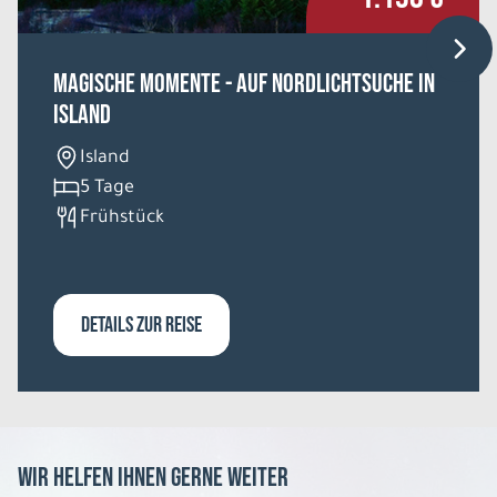
REISE VERBINDLICH ANFRAGEN
Magische Momente - Auf Nordlichtsuche in
Island
11 Tage
Island
Mo. 10.08. - Do. 20.08.2026
5 Tage
Frühstück
Irlands spektakuläre Küstenstrasse
Mixed Unterkünfte Einzelzimmer
Belegung: 1
1.436 €
P.P. AB
DETAILS ZUR REISE
REISE VERBINDLICH ANFRAGEN
11 Tage
Wir helfen Ihnen gerne weiter