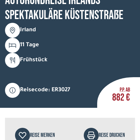
Autorundreise Irlands
spektakuläre Küstenstraße
Irland
11 Tage
Frühstück
P.P. AB
Reisecode: ER3027
882 €
REISE MERKEN
REISE DRUCKEN