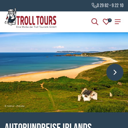
0 29 82 – 9 22 10
0
© tektur - Fotolia