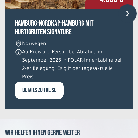
REISE VERBINDLICH ANFRAGEN
Hamburg-Nordkap-Hamburg mit
Hurtigruten Signature
11 Tage
Norwegen
Di. 11.08. - Fr. 21.08.2026
Ab-Preis pro Person bei Abfahrt im
September 2026 in POLAR-Innenkabine bei
Irlands spektakuläre Küstenstrasse
Mixed Unterkünfte Einzelzimmer
2-er Belegung. Es gilt der tagesaktuelle
Belegung: 1
Preis.
1.436 €
P.P. AB
DETAILS ZUR REISE
REISE VERBINDLICH ANFRAGEN
11 Tage
Wir helfen Ihnen gerne weiter