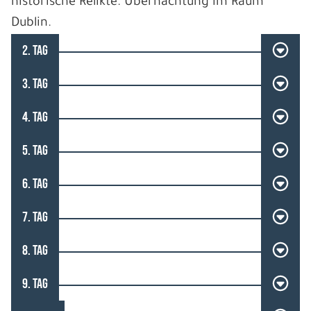
historische Relikte. Übernachtung im Raum
Dublin.
2. TAG
3. TAG
4. TAG
5. TAG
6. TAG
7. TAG
8. TAG
9. TAG