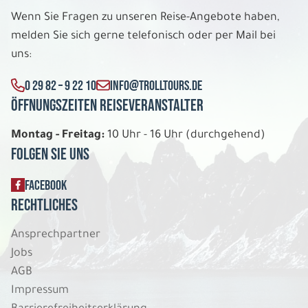
Di. 11.08. - Fr. 21.08.2026
Wenn Sie Fragen zu unseren Reise-Angebote haben,
melden Sie sich gerne telefonisch oder per Mail bei
Irlands spektakuläre Küstenstrasse
Herren-/ Landhäuser Doppelzimmer
uns:
Belegung: 2
1.534 €
0 29 82 – 9 22 10
INFO@TROLLTOURS.DE
P.P. AB
Öffnungszeiten Reiseveranstalter
REISE VERBINDLICH ANFRAGEN
Montag - Freitag:
10 Uhr - 16 Uhr (durchgehend)
Folgen Sie uns
11 Tage
FACEBOOK
Rechtliches
Di. 11.08. - Fr. 21.08.2026
Ansprechpartner
Irlands spektakuläre Küstenstrasse
Jobs
Herren-/ Landhäuser Einzelzimmer
AGB
Belegung: 1
Impressum
2.444 €
P.P. AB