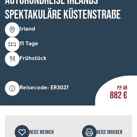
Autorundreise Irlands
spektakuläre Küstenstraße
Irland
11 Tage
Frühstück
P.P. AB
Reisecode: ER3027
882 €
REISE MERKEN
REISE DRUCKEN