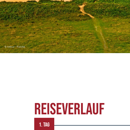
© tektur - Fotolia
REISEVERLAUF
1. TAG