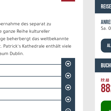
Reis
Anre
Übernahme des separat zu
Sa. 0
 ganze Reihe kultureller
lege beherbergt das weltbekannte
AL
t. Patrick‘s Kathedrale enthält viele
Raum Dublin.
Buch
P.P. AB
88