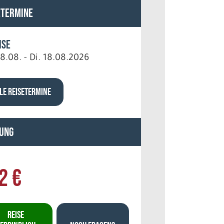
etermine
ise
8.08. - Di. 18.08.2026
LE REISETERMINE
ung
2 €
REISE