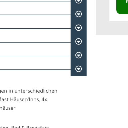
V
en in unterschiedlichen
ast Häuser/Inns, 4x
dhäuser