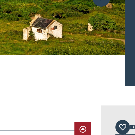
©Jen
RE