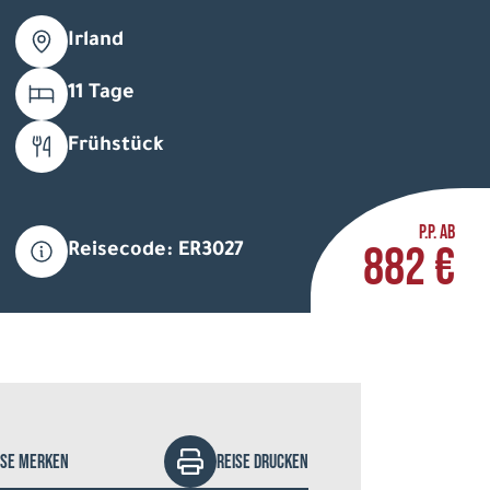
Irland
11 Tage
Frühstück
ifoto - stock.adobe.com
P.P. AB
882 €
Reisecode: ER3027
ISE MERKEN
REISE DRUCKEN