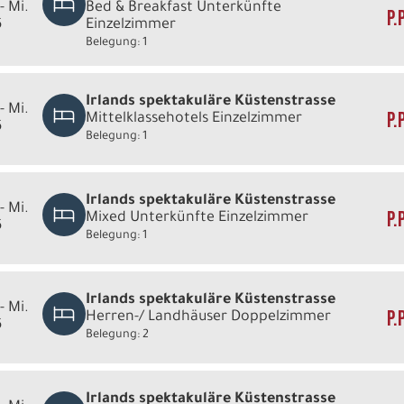
- Mi.
Bed & Breakfast Unterkünfte
P.
6
Einzelzimmer
Belegung: 1
Irlands spektakuläre Küstenstrasse
- Mi.
P.
Mittelklassehotels Einzelzimmer
6
Belegung: 1
Irlands spektakuläre Küstenstrasse
- Mi.
P.
Mixed Unterkünfte Einzelzimmer
6
Belegung: 1
Irlands spektakuläre Küstenstrasse
- Mi.
P.
Herren-/ Landhäuser Doppelzimmer
6
Belegung: 2
Irlands spektakuläre Küstenstrasse