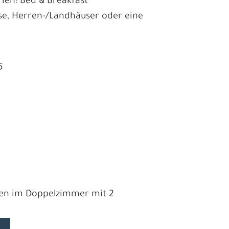
ien: Bed & Breakfast
sse, Herren-/Landhäuser oder eine
6
ahren im Doppelzimmer mit 2