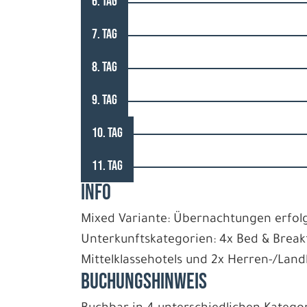
6. TAG
7. TAG
8. TAG
9. TAG
10. TAG
11. TAG
INFO
Mixed Variante: Übernachtungen erfolg
Unterkunftskategorien: 4x Bed & Breakf
Mittelklassehotels und 2x Herren-/Lan
BUCHUNGSHINWEIS