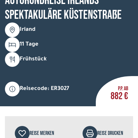
Autorundreise Irlands
spektakuläre Küstenstraße
Irland
11 Tage
Frühstück
P.P. AB
Reisecode: ER3027
882 €
REISE MERKEN
REISE DRUCKEN