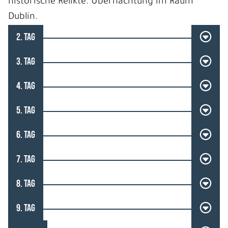
historische Relikte. Übernachtung im Raum
Dublin.
2. TAG
3. TAG
4. TAG
5. TAG
6. TAG
7. TAG
8. TAG
9. TAG