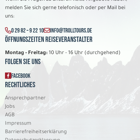
Di. 11.08. - Fr. 21.08.2026
melden Sie sich gerne telefonisch oder per Mail bei
uns:
Irlands spektakuläre Küstenstrasse
Herren-/ Landhäuser Doppelzimmer
0 29 82 – 9 22 10
INFO@TROLLTOURS.DE
Belegung: 2
1.534 €
Öffnungszeiten Reiseveranstalter
P.P. AB
Montag - Freitag:
10 Uhr - 16 Uhr (durchgehend)
REISE VERBINDLICH ANFRAGEN
Folgen Sie uns
FACEBOOK
11 Tage
Rechtliches
Ansprechpartner
Di. 11.08. - Fr. 21.08.2026
Jobs
Irlands spektakuläre Küstenstrasse
AGB
Herren-/ Landhäuser Einzelzimmer
Impressum
Belegung: 1
Barrierefreiheitserklärung
2.444 €
P.P. AB