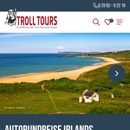
0 29 82 – 9 22 10
0
© tektur - Fotolia