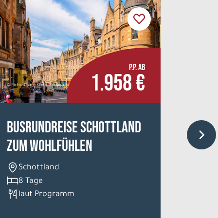
P.P. AB
1.958 €
© Richie Chan - stock.adobe.com
Ranua Resort
Busrundreise Schottland
Ents
zum Wohlfühlen
Fin
8 T
Schottland
Frü
8 Tage
laut Programm