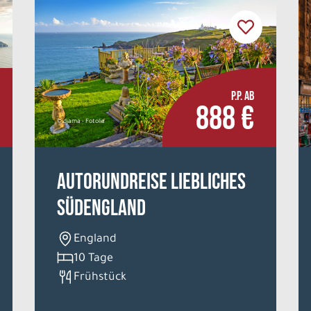
P.P. AB
888 €
© djama - Fotolia
Autorundreise Liebliches
Südengland
England
10 Tage
Frühstück