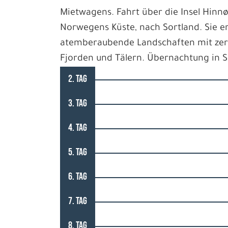
Mietwagens. Fahrt über die Insel Hinnøy
Norwegens Küste, nach Sortland. Sie e
atemberaubende Landschaften mit zerk
Fjorden und Tälern. Übernachtung in 
2. TAG
3. TAG
4. TAG
5. TAG
6. TAG
7. TAG
8. TAG