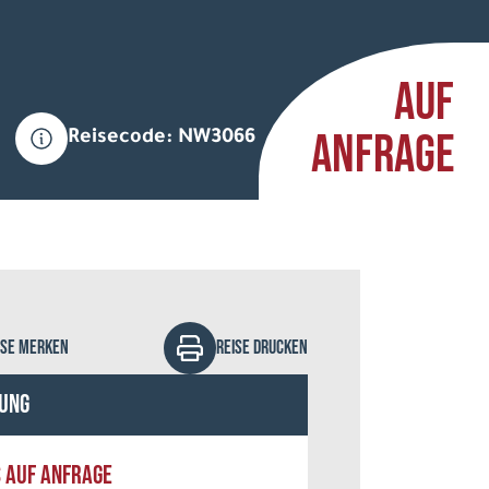
AUF
ANFRAGE
Reisecode: NW3066
studio - Fotolia
ISE MERKEN
REISE DRUCKEN
ung
S AUF ANFRAGE