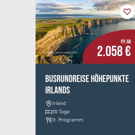
P.P. AB
2.058 €
©UTBP - stock.adobe.com
Busrundreise Höhepunkte
Irlands
Irland
10 Tage
lt. Programm