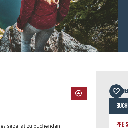
© TT
RE
Buch
PREI
es separat zu buchenden