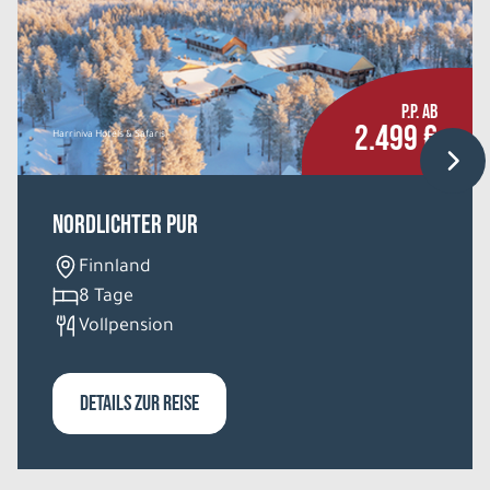
P.P. AB
2.499 €
Harriniva Hotels & Safaris
Nordlichter Pur
Finnland
8 Tage
Vollpension
DETAILS ZUR REISE