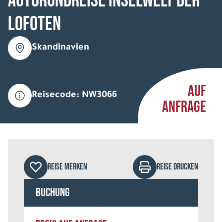
Autorundreise Inselwelt der
Lofoten
Skandinavien
AUF
Reisecode: NW3066
ANFRAGE
REISE MERKEN
REISE DRUCKEN
Buchung