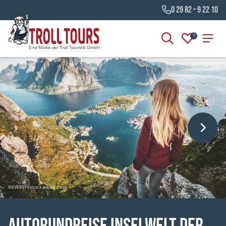
0 29 82 – 9 22 10
0
©EVERST - stock.adobe.com